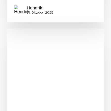
Hendrik
31. Oktober 2025
Erfolgreicher
Coach
verlässt
die
Vikings