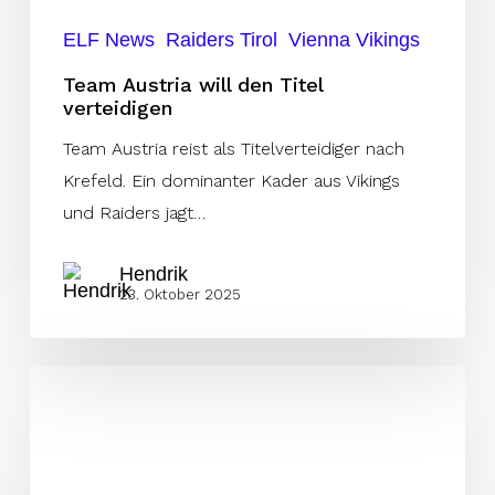
ELF News
Raiders Tirol
Vienna Vikings
Team Austria will den Titel
verteidigen
Team Austria reist als Titelverteidiger nach
Krefeld. Ein dominanter Kader aus Vikings
und Raiders jagt…
Hendrik
23. Oktober 2025
Phil
McGeoghan
kehrt
als