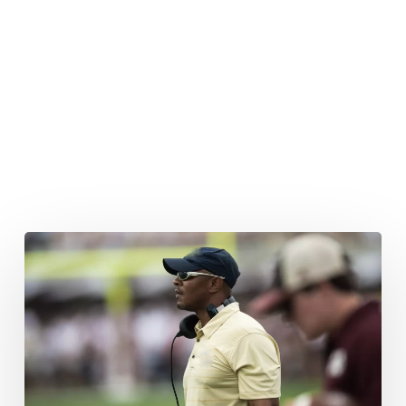
Bryant
Foster
bleibt
Panthers-
Coach