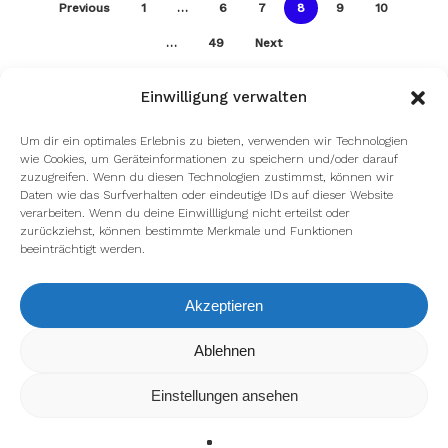
Previous
1
…
6
7
8
9
10
…
49
Next
Einwilligung verwalten
Um dir ein optimales Erlebnis zu bieten, verwenden wir Technologien
wie Cookies, um Geräteinformationen zu speichern und/oder darauf
zuzugreifen. Wenn du diesen Technologien zustimmst, können wir
Daten wie das Surfverhalten oder eindeutige IDs auf dieser Website
verarbeiten. Wenn du deine Einwillligung nicht erteilst oder
zurückziehst, können bestimmte Merkmale und Funktionen
beeinträchtigt werden.
Akzeptieren
Ablehnen
Wir verwenden Cookies, um dir die bestmögliche Erfahrung
auf unserer Website zu bieten.
In den
Einstellungen
kannst du erfahren, welche Cookies
Einstellungen ansehen
wir verwenden oder sie ausschalten.
Zustimmen
Ablehnen
Einstellungen