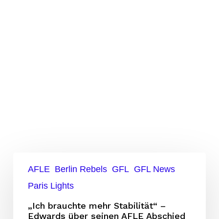
„Ich
AFLE
Berlin Rebels
GFL
GFL News
brauchte
Paris Lights
mehr
Stabilität“
„Ich brauchte mehr Stabilität“ –
Edwards über seinen AFLE Abschied
–