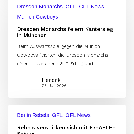
Dresden
Dresden Monarchs
GFL
GFL News
Monarchs
Munich Cowboys
feiern
Kantersieg
Dresden Monarchs feiern Kantersieg
in München
in
München
Beim Auswärtsspiel gegen die Munich
Cowboys feierten die Dresden Monarchs
einen souveränen 48:10 Erfolg und…
Hendrik
26. Juli 2026
Rebels
Berlin Rebels
GFL
GFL News
verstärken
sich
Rebels verstärken sich mit Ex-AFLE-
Spieler