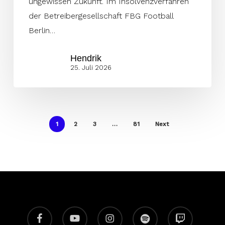
ungewissen Zukunft. Im Insolvenzverfahren
der Betreibergesellschaft FBG Football
Berlin…
Hendrik
25. Juli 2026
1
2
3
…
81
Next
facebook
youtube
instagram
spotify
twitch