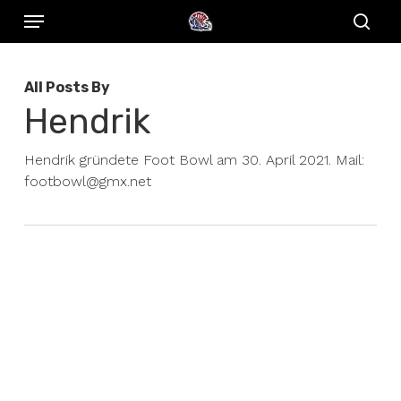
Menu
Skip
to
sear
main
All Posts By
content
Hendrik
Hendrik gründete Foot Bowl am 30. April 2021. Mail:
footbowl@gmx.net