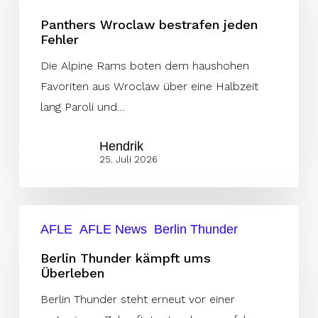
jeden
Panthers Wroclaw bestrafen jeden
Fehler
Fehler
Die Alpine Rams boten dem haushohen
Favoriten aus Wroclaw über eine Halbzeit
lang Paroli und…
Hendrik
25. Juli 2026
Berlin
AFLE
AFLE News
Berlin Thunder
Thunder
kämpft
Berlin Thunder kämpft ums
Überleben
ums
Überleben
Berlin Thunder steht erneut vor einer