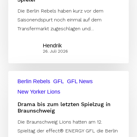
mit
Ex-
Die Berlin Rebels haben kurz vor dem
AFLE-
Saisonendspurt noch einmal auf dem
Spieler
Transfermarkt zugeschlagen und…
Hendrik
26. Juli 2026
Drama
Berlin Rebels
GFL
GFL News
bis
New Yorker Lions
zum
letzten
Drama bis zum letzten Spielzug in
Braunschweig
Spielzug
in
Die Braunschweig Lions hatten am 12.
Braunschweig
Spieltag der effect® ENERGY GFL die Berlin