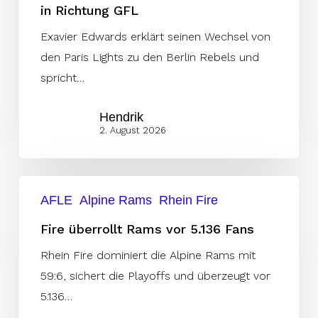
in Richtung GFL
Edwards
über
Exavier Edwards erklärt seinen Wechsel von
seinen
den Paris Lights zu den Berlin Rebels und
AFLE
spricht…
Abschied
Hendrik
in
2. August 2026
Richtung
GFL
Fire
AFLE
Alpine Rams
Rhein Fire
überrollt
Rams
Fire überrollt Rams vor 5.136 Fans
vor
Rhein Fire dominiert die Alpine Rams mit
5.136
59:6, sichert die Playoffs und überzeugt vor
Fans
5.136…