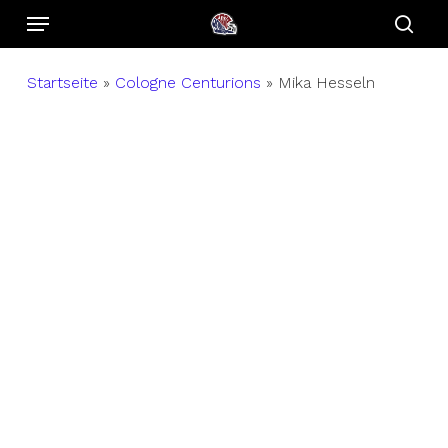
Menu
Skip
to
sear
main
Startseite
»
Cologne Centurions
»
Mika Hesseln
content