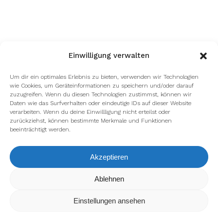
Einwilligung verwalten
Um dir ein optimales Erlebnis zu bieten, verwenden wir Technologien
wie Cookies, um Geräteinformationen zu speichern und/oder darauf
zuzugreifen. Wenn du diesen Technologien zustimmst, können wir
Daten wie das Surfverhalten oder eindeutige IDs auf dieser Website
verarbeiten. Wenn du deine Einwillligung nicht erteilst oder
zurückziehst, können bestimmte Merkmale und Funktionen
beeinträchtigt werden.
Akzeptieren
Wir verwenden Cookies, um dir die bestmögliche Erfahrung auf
Ablehnen
unserer Website zu bieten.
In den
Einstellungen
kannst du erfahren, welche Cookies wir
Einstellungen ansehen
verwenden oder sie ausschalten.