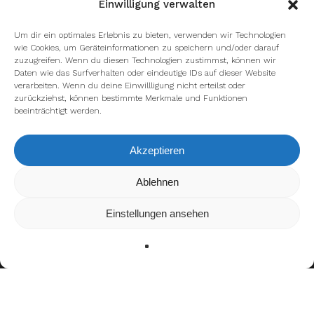
Einwilligung verwalten
Um dir ein optimales Erlebnis zu bieten, verwenden wir Technologien
wie Cookies, um Geräteinformationen zu speichern und/oder darauf
zuzugreifen. Wenn du diesen Technologien zustimmst, können wir
Daten wie das Surfverhalten oder eindeutige IDs auf dieser Website
verarbeiten. Wenn du deine Einwillligung nicht erteilst oder
zurückziehst, können bestimmte Merkmale und Funktionen
beeinträchtigt werden.
Akzeptieren
Wir verwenden Cookies, um dir die bestmögliche Erfahrung auf
Ablehnen
unserer Website zu bieten.
In den
Einstellungen
kannst du erfahren, welche Cookies wir
Einstellungen ansehen
verwenden oder sie ausschalten.
Zustimmen
Ablehnen
Einstellungen