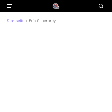
Menu
Skip
to
sear
main
Startseite
»
Eric Sauerbrey
content