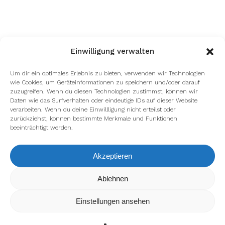
Einwilligung verwalten
Um dir ein optimales Erlebnis zu bieten, verwenden wir Technologien
wie Cookies, um Geräteinformationen zu speichern und/oder darauf
zuzugreifen. Wenn du diesen Technologien zustimmst, können wir
Daten wie das Surfverhalten oder eindeutige IDs auf dieser Website
verarbeiten. Wenn du deine Einwillligung nicht erteilst oder
zurückziehst, können bestimmte Merkmale und Funktionen
beeinträchtigt werden.
Akzeptieren
Ablehnen
Wir verwenden Cookies, um dir die bestmögliche Erfahrung
auf unserer Website zu bieten.
In den
Einstellungen
kannst du erfahren, welche Cookies
Einstellungen ansehen
wir verwenden oder sie ausschalten.
Zustimmen
Ablehnen
Einstellungen