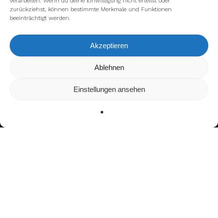
verarbeiten. Wenn du deine Einwillligung nicht erteilst oder
zurückziehst, können bestimmte Merkmale und Funktionen
beeinträchtigt werden.
Akzeptieren
Wir verwenden Cookies, um dir die bestmögliche Erfahrung auf
Ablehnen
unserer Website zu bieten.
In den
Einstellungen
kannst du erfahren, welche Cookies wir
Einstellungen ansehen
verwenden oder sie ausschalten.
Zustimmen
Ablehnen
Einstellungen