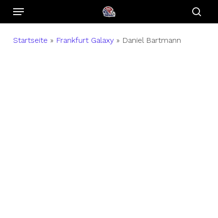
Menu
Skip
to
sear
main
Startseite
»
Frankfurt Galaxy
»
Daniel Bartmann
content