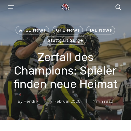
Menu
Skip
to
sear
main
content
AFLE News
GFL News
IAL News
Stuttgart Surge
Zerfall des
Champions: Spieler
finden neue Heimat
By
Hendrik
7. Februar 2026
4 min read