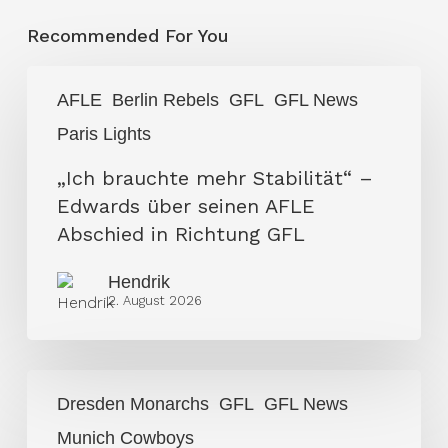
Recommended For You
„Ich
AFLE
Berlin Rebels
GFL
GFL News
brauchte
Paris Lights
mehr
Stabilität“
„Ich brauchte mehr Stabilität“ –
–
Edwards über seinen AFLE
Edwards
Abschied in Richtung GFL
über
Hendrik
seinen
2. August 2026
AFLE
Abschied
in
Dresden
Richtung
Dresden Monarchs
GFL
GFL News
Monarchs
GFL
Munich Cowboys
feiern