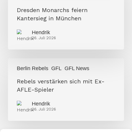
Kantersieg
Dresden Monarchs feiern
in
Kantersieg in München
München
Hendrik
26. Juli 2026
Rebels
Berlin Rebels
GFL
GFL News
verstärken
sich
Rebels verstärken sich mit Ex-
mit
AFLE-Spieler
Ex-
Hendrik
AFLE-
26. Juli 2026
Spieler