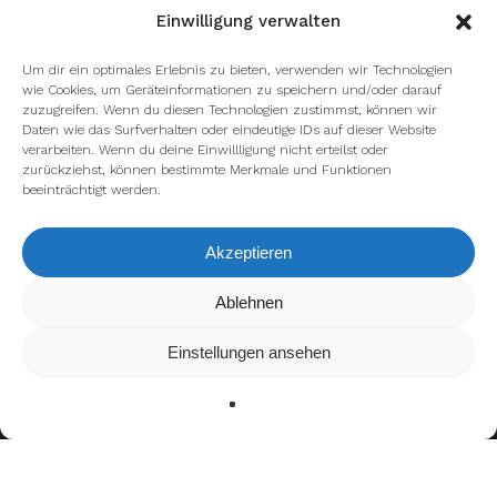
Einwilligung verwalten
Um dir ein optimales Erlebnis zu bieten, verwenden wir Technologien
wie Cookies, um Geräteinformationen zu speichern und/oder darauf
zuzugreifen. Wenn du diesen Technologien zustimmst, können wir
Daten wie das Surfverhalten oder eindeutige IDs auf dieser Website
verarbeiten. Wenn du deine Einwillligung nicht erteilst oder
zurückziehst, können bestimmte Merkmale und Funktionen
beeinträchtigt werden.
facebook
youtube
instagram
spotify
twitch
Akzeptieren
Wir verwenden Cookies, um dir die bestmögliche Erfahrung auf
Ablehnen
email
unserer Website zu bieten.
In den
Einstellungen
kannst du erfahren, welche Cookies wir
Einstellungen ansehen
verwenden oder sie ausschalten.
Zustimmen
Ablehnen
Einstellungen
Impressum
Datenschutzerklärung