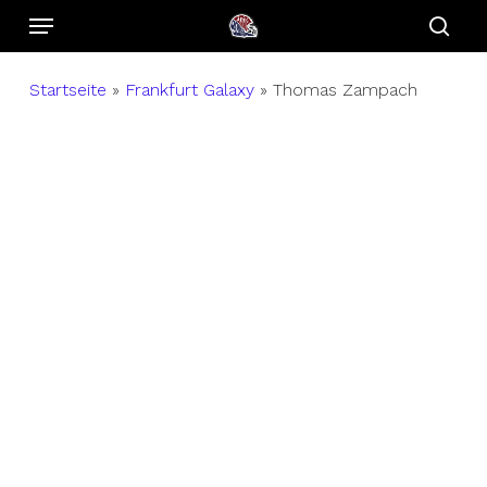
Menu
Skip
to
sear
main
Startseite
»
Frankfurt Galaxy
»
Thomas Zampach
content