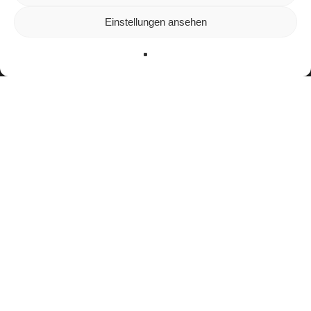
unserer Website zu bieten.
In den
Einstellungen
kannst du erfahren, welche Cookies wir
Einstellungen ansehen
verwenden oder sie ausschalten.
Zustimmen
Ablehnen
Einstellungen
Teamerfolge
GFL 2 Süd Meister (2015)
Auszeichnungen
keine nennenswerten Auszeichnungen im
American Football