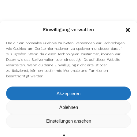
Einwilligung verwalten
Um dir ein optimales Erlebnis zu bieten, verwenden wir Technologien
wie Cookies, um Geräteinformationen zu speichern und/oder darauf
zuzugreifen. Wenn du diesen Technologien zustimmst, können wir
Daten wie das Surfverhalten oder eindeutige IDs auf dieser Website
verarbeiten. Wenn du deine Einwillligung nicht erteilst oder
zurückziehst, können bestimmte Merkmale und Funktionen
beeinträchtigt werden.
Akzeptieren
Wir verwenden Cookies, um dir die bestmögliche Erfahrung auf
Ablehnen
unserer Website zu bieten.
In den
Einstellungen
kannst du erfahren, welche Cookies wir
Einstellungen ansehen
verwenden oder sie ausschalten.
Zustimmen
Ablehnen
Einstellungen