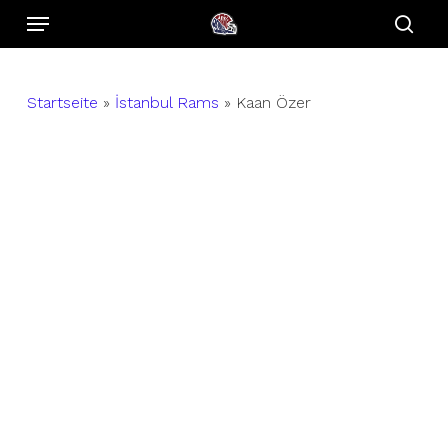
Menu
Skip
to
sear
main
content
Startseite
»
İstanbul Rams
»
Kaan Özer