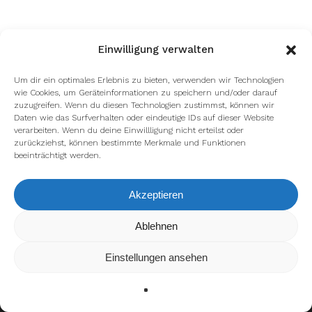
Einwilligung verwalten
Um dir ein optimales Erlebnis zu bieten, verwenden wir Technologien
wie Cookies, um Geräteinformationen zu speichern und/oder darauf
zuzugreifen. Wenn du diesen Technologien zustimmst, können wir
facebook
youtube
instagram
spotify
twitch
Daten wie das Surfverhalten oder eindeutige IDs auf dieser Website
verarbeiten. Wenn du deine Einwillligung nicht erteilst oder
zurückziehst, können bestimmte Merkmale und Funktionen
beeinträchtigt werden.
email
Akzeptieren
Wir verwenden Cookies, um dir die bestmögliche Erfahrung auf
Ablehnen
Impressum
Datenschutzerklärung
unserer Website zu bieten.
In den
Einstellungen
kannst du erfahren, welche Cookies wir
Einstellungen ansehen
verwenden oder sie ausschalten.
Zustimmen
Ablehnen
Einstellungen