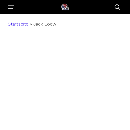
Menu
Skip
to
sear
main
Startseite
»
Jack Loew
content