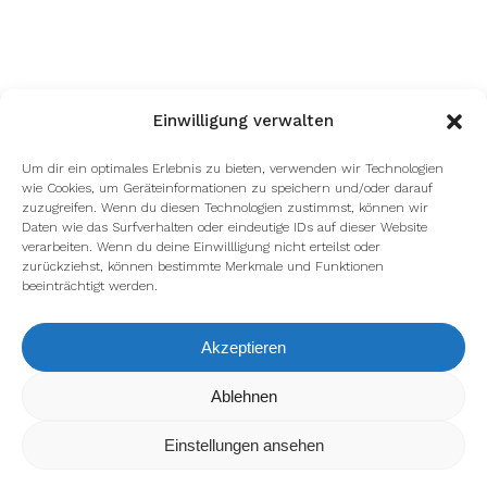
Einwilligung verwalten
Um dir ein optimales Erlebnis zu bieten, verwenden wir Technologien
wie Cookies, um Geräteinformationen zu speichern und/oder darauf
zuzugreifen. Wenn du diesen Technologien zustimmst, können wir
Daten wie das Surfverhalten oder eindeutige IDs auf dieser Website
verarbeiten. Wenn du deine Einwillligung nicht erteilst oder
zurückziehst, können bestimmte Merkmale und Funktionen
beeinträchtigt werden.
Akzeptieren
Wir verwenden Cookies, um dir die bestmögliche Erfahrung auf
Ablehnen
unserer Website zu bieten.
In den
Einstellungen
kannst du erfahren, welche Cookies wir
Einstellungen ansehen
verwenden oder sie ausschalten.