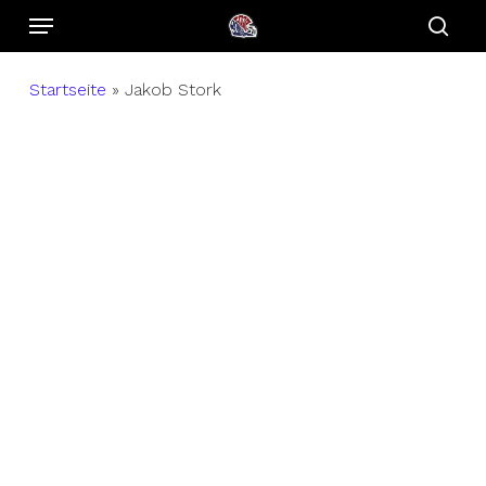
Menu
Skip
to
sear
main
Startseite
»
Jakob Stork
content