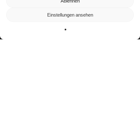
Wir verwenden Cookies, um dir die bestmögliche Erfahrung auf
Ablehnen
unserer Website zu bieten.
In den
Einstellungen
kannst du erfahren, welche Cookies wir
Einstellungen ansehen
verwenden oder sie ausschalten.
Zustimmen
Ablehnen
Einstellungen
facebook
youtube
instagram
spotify
twitch