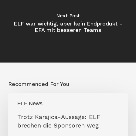
Next Post
ELF war wichtig, aber kein Endprodukt -
EFA mit besseren Teams
Recommended For You
Trotz
ELF News
Karajica-
Aussage:
Trotz Karajica-Aussage: ELF
ELF
brechen die Sponsoren weg
brechen