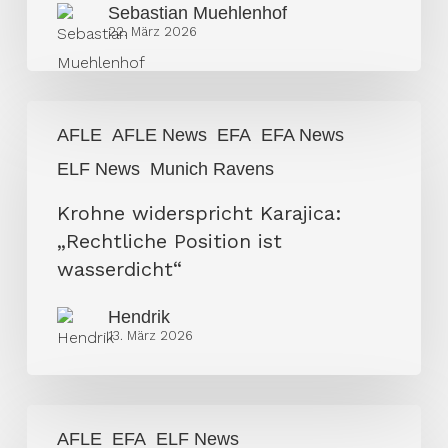
Sebastian Muehlenhof
die
22. März 2026
Sponsoren
weg
Krohne
AFLE
AFLE News
EFA
EFA News
widerspricht
ELF News
Munich Ravens
Karajica:
„Rechtliche
Krohne widerspricht Karajica:
Position
„Rechtliche Position ist
ist
wasserdicht“
wasserdicht“
Hendrik
13. März 2026
Željko
AFLE
EFA
ELF News
Karajica