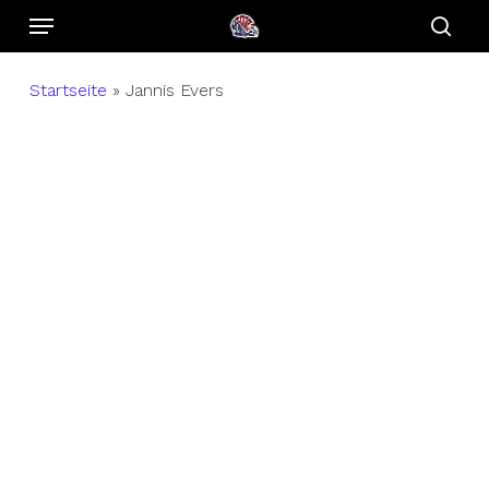
Menu
Skip
to
sear
main
Startseite
»
Jannis Evers
content