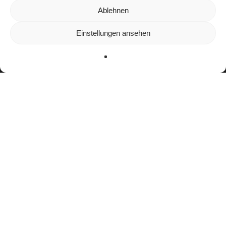
Wir verwenden Cookies, um dir die bestmögliche Erfahrung auf
Ablehnen
unserer Website zu bieten.
In den
Einstellungen
kannst du erfahren, welche Cookies wir
Einstellungen ansehen
verwenden oder sie ausschalten.
Zustimmen
Ablehnen
Einstellungen
”
Weiterhin liebe ich alles, was mit Wettkämpfen
zu tun hat. Ich muss mich gefühlt in jeder
Situation mit anderen messen und gebe alles
für den Erfolg
Bisherige Stationen