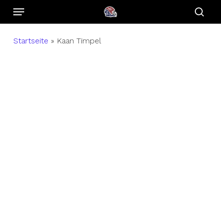
Menu
Skip
to
sear
main
Startseite
»
Kaan Timpel
content