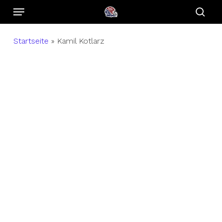
Menu
Skip
to
sear
main
Startseite
»
Kamil Kotlarz
content