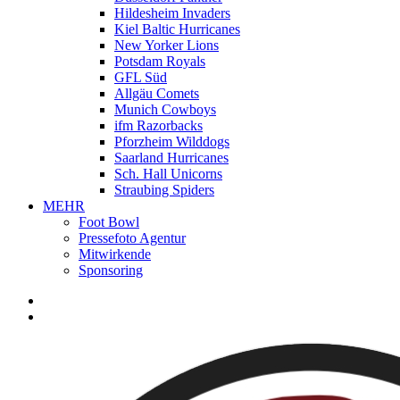
Hildesheim Invaders
Kiel Baltic Hurricanes
New Yorker Lions
Potsdam Royals
GFL Süd
Allgäu Comets
Munich Cowboys
ifm Razorbacks
Pforzheim Wilddogs
Saarland Hurricanes
Sch. Hall Unicorns
Straubing Spiders
MEHR
Foot Bowl
Pressefoto Agentur
Mitwirkende
Sponsoring
facebook
youtube
instagram
spotify
twitch
search