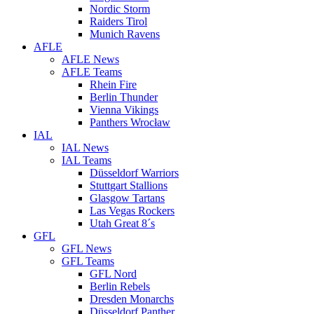
Nordic Storm
Raiders Tirol
Munich Ravens
AFLE
AFLE News
AFLE Teams
Rhein Fire
Berlin Thunder
Vienna Vikings
Panthers Wrocław
IAL
IAL News
IAL Teams
Düsseldorf Warriors
Stuttgart Stallions
Glasgow Tartans
Las Vegas Rockers
Utah Great 8´s
GFL
GFL News
GFL Teams
GFL Nord
Berlin Rebels
Dresden Monarchs
Düsseldorf Panther