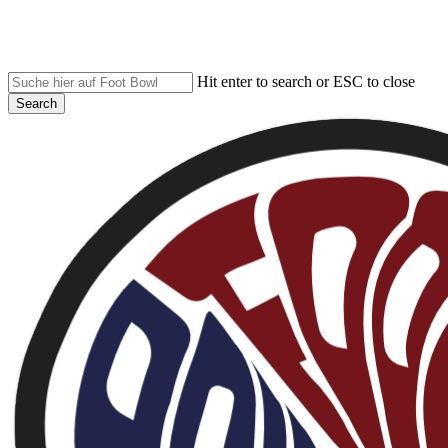
Skip
to
main
content
Hit enter to search or ESC to close
Search
Close
Search