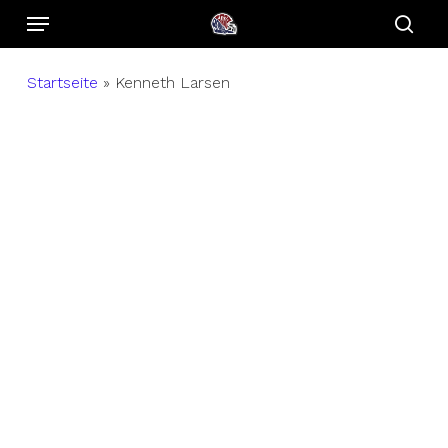
Menu
Skip
to
sear
main
Startseite
»
Kenneth Larsen
content