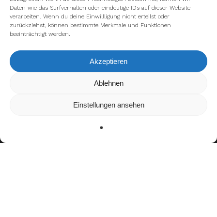
Daten wie das Surfverhalten oder eindeutige IDs auf dieser Website
verarbeiten. Wenn du deine Einwillligung nicht erteilst oder
zurückziehst, können bestimmte Merkmale und Funktionen
beeinträchtigt werden.
Akzeptieren
Ablehnen
Wir verwenden Cookies, um dir die bestmögliche Erfahrung
auf unserer Website zu bieten.
In den
Einstellungen
kannst du erfahren, welche Cookies
Einstellungen ansehen
wir verwenden oder sie ausschalten.
Zustimmen
Ablehnen
Einstellungen
Bisherige Stationen
2007–2015: Slagelse Wolfpack
2015–2016: CFA Academy Eagles
2018–2023: Copenhagen Towers