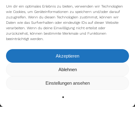
Um dir ein optimales Erlebnis zu bieten, verwenden wir Technologien
wie Cookies, um Geräteinformationen zu speichern und/oder darauf
zuzugreifen. Wenn du diesen Technologien zustimmst, können wir
Daten wie das Surfverhalten oder eindeutige IDs auf dieser Website
verarbeiten. Wenn du deine Einwillligung nicht erteilst oder
zurückziehst, können bestimmte Merkmale und Funktionen
beeinträchtigt werden.
Akzeptieren
Wir verwenden Cookies, um dir die bestmögliche Erfahrung auf
Ablehnen
unserer Website zu bieten.
In den
Einstellungen
kannst du erfahren, welche Cookies wir
Einstellungen ansehen
verwenden oder sie ausschalten.
Zustimmen
Ablehnen
Einstellungen
Bisherige Stationen
2022: Ludwigsburg Bulldogs