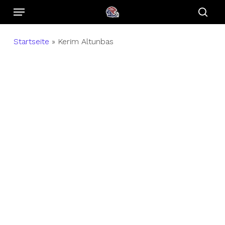
Menu
Skip
to
sear
main
Startseite
»
Kerim Altunbas
content