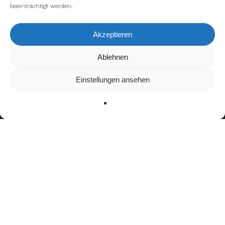
beeinträchtigt werden.
Akzeptieren
Wir verwenden Cookies, um dir die bestmögliche Erfahrung auf
Ablehnen
unserer Website zu bieten.
In den
Einstellungen
kannst du erfahren, welche Cookies wir
Einstellungen ansehen
verwenden oder sie ausschalten.
Zustimmen
Ablehnen
Einstellungen
Bisherige Stationen
2009–2018: Flash de La Courneuve
2019: Ingolstadt Dukes
2019: Potsdam Royals
2021–2023:
Frankfurt Galaxy
seit 2024:
Paris Musketeers