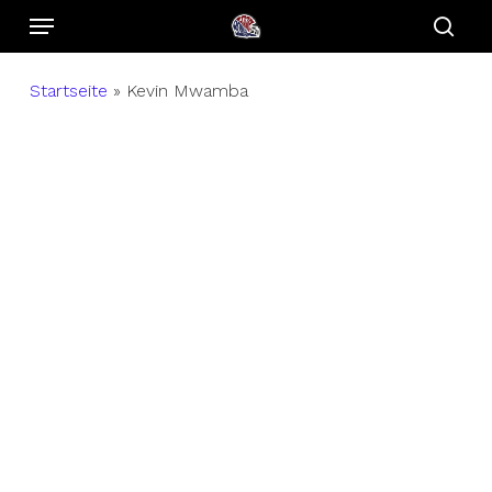
Menu
Skip
to
sear
main
Startseite
»
Kevin Mwamba
content