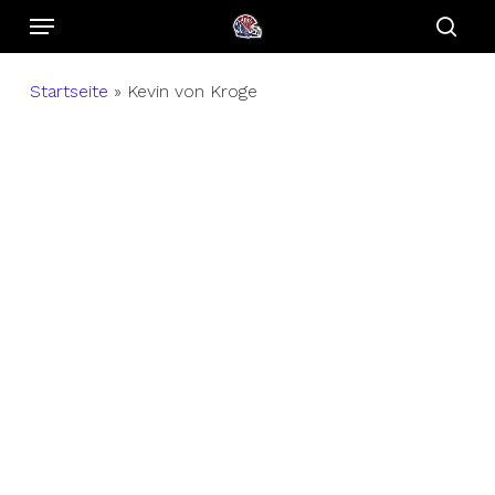
Menu
Skip
to
sear
main
Startseite
»
Kevin von Kroge
content