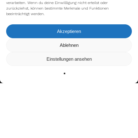
verarbeiten. Wenn du deine Einwillligung nicht erteilst oder
zurückziehst, können bestimmte Merkmale und Funktionen
beeinträchtigt werden.
Akzeptieren
Wir verwenden Cookies, um dir die bestmögliche Erfahrung auf
Ablehnen
unserer Website zu bieten.
In den
Einstellungen
kannst du erfahren, welche Cookies wir
Einstellungen ansehen
verwenden oder sie ausschalten.
Zustimmen
Ablehnen
Einstellungen
Bisherige Stationen
2016–2017: Kiel Baltic Hurricanes U19
2018: Kiel Baltic Hurricanes 2
2018–2019: Kiel Baltic Hurricanes