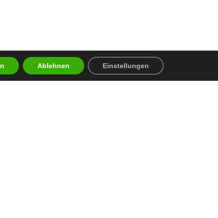
en
Ablehnen
Einstellungen
en
n Auszeichnungen
tatistiken