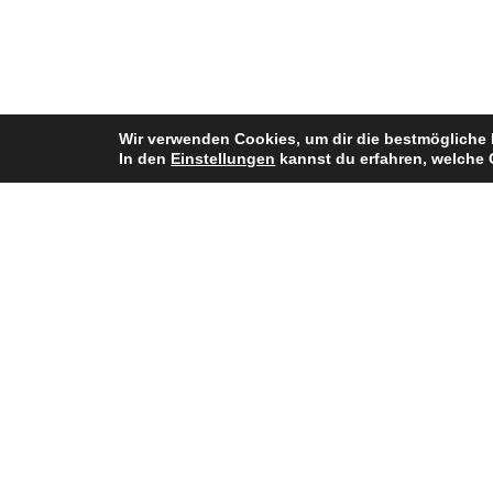
Wir verwenden Cookies, um dir die bestmögliche 
In den
Einstellungen
kannst du erfahren, welche 
Bisherige Stationen
2017–2021: Bydogoszcz Archers
2023: Krakow Kings
seit 2024:
Panthers Wrocław