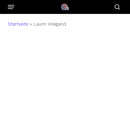
Menu
Skip
to
sear
main
Startseite
»
Laurin Wiegand
content