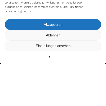
verarbeiten. Wenn du deine Einwillligung nicht erteilst oder
zurückziehst, können bestimmte Merkmale und Funktionen
beeinträchtigt werden.
Akzeptieren
Wir verwenden Cookies, um dir die bestmögliche Erfahrung auf
Ablehnen
unserer Website zu bieten.
In den
Einstellungen
kannst du erfahren, welche Cookies wir
Einstellungen ansehen
verwenden oder sie ausschalten.
Zustimmen
Ablehnen
Einstellungen
Teamerfolge
Junior Bowl Champion (2021)
ELF-Champion (2023, 2024)
Auszeichnungen