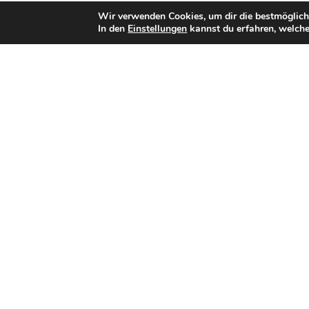
Wir verwenden Cookies, um dir die bestmöglich
In den
Einstellungen
kannst du erfahren, welche
Bisherige Stationen
2018–2023: Hannover Grizzlies
seit 2024:
Hamburg Sea Devils
Teamerfolge
Aufstieg in die Verbandsliga (2019)
Aufstieg in die Regionalliga Nord (2021