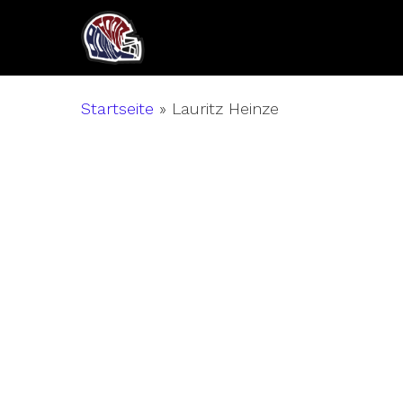
Skip
to
main
content
Startseite
»
Lauritz Heinze