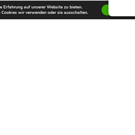
e Erfahrung auf unserer Website zu bieten.
Zustimmen
 Cookies wir verwenden oder sie ausschalten.
Auszeichnung
Team Captain (2
Ausgewählte S
Keine Statistik 
)