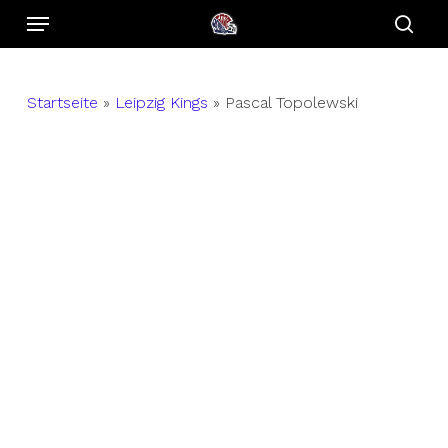
Menu
Skip
to
sear
main
content
Startseite
»
Leipzig Kings
»
Pascal Topolewski