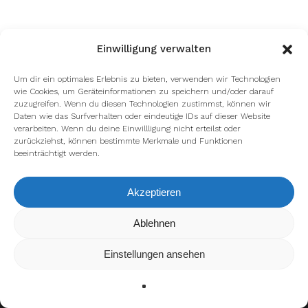
Einwilligung verwalten
Um dir ein optimales Erlebnis zu bieten, verwenden wir Technologien
wie Cookies, um Geräteinformationen zu speichern und/oder darauf
zuzugreifen. Wenn du diesen Technologien zustimmst, können wir
facebook
youtube
instagram
spotify
twitch
Daten wie das Surfverhalten oder eindeutige IDs auf dieser Website
verarbeiten. Wenn du deine Einwillligung nicht erteilst oder
zurückziehst, können bestimmte Merkmale und Funktionen
beeinträchtigt werden.
email
Akzeptieren
Wir verwenden Cookies, um dir die bestmögliche Erfahrung auf
Ablehnen
Impressum
Datenschutzerklärung
unserer Website zu bieten.
In den
Einstellungen
kannst du erfahren, welche Cookies wir
Einstellungen ansehen
verwenden oder sie ausschalten.
Zustimmen
Ablehnen
Einstellungen