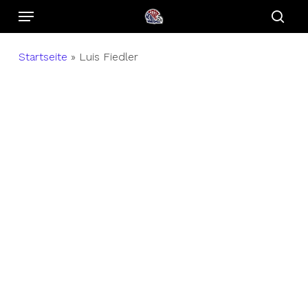
Menu
Skip
to
sear
main
Startseite
»
Luis Fiedler
content