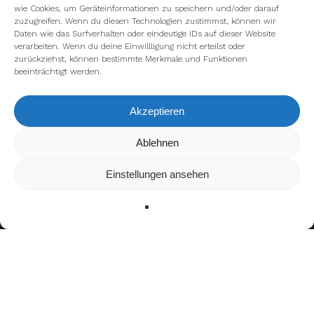
wie Cookies, um Geräteinformationen zu speichern und/oder darauf
zuzugreifen. Wenn du diesen Technologien zustimmst, können wir
Daten wie das Surfverhalten oder eindeutige IDs auf dieser Website
verarbeiten. Wenn du deine Einwillligung nicht erteilst oder
zurückziehst, können bestimmte Merkmale und Funktionen
beeinträchtigt werden.
Akzeptieren
Wir verwenden Cookies, um dir die bestmögliche Erfahrung auf
Ablehnen
unserer Website zu bieten.
In den
Einstellungen
kannst du erfahren, welche Cookies wir
Einstellungen ansehen
verwenden oder sie ausschalten.
Zustimmen
Ablehnen
Einstellungen
Bisherige Stationen
2018–2020: Dortmund Giants
2021: Düsseldorf Panther