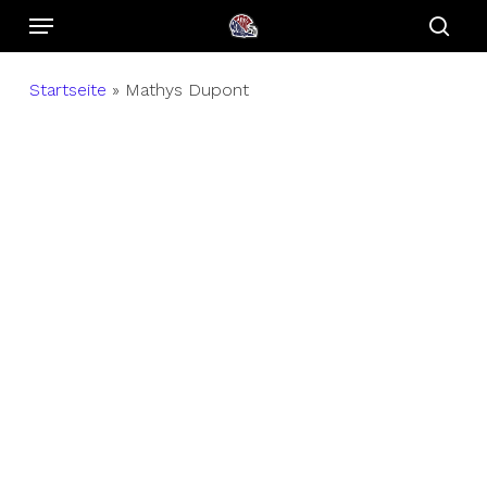
Menu
Skip
to
sear
main
Startseite
»
Mathys Dupont
content