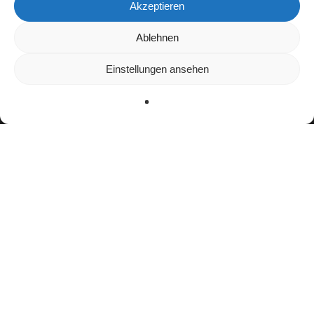
Akzeptieren
Wir verwenden Cookies, um dir die bestmögliche Erfahrung auf
Ablehnen
unserer Website zu bieten.
In den
Einstellungen
kannst du erfahren, welche Cookies wir
Einstellungen ansehen
verwenden oder sie ausschalten.
Zustimmen
Ablehnen
Einstellungen
Bisherige Stationen
2023: Yankees SCO Angers
seit 2024:
Paris Musketeers
Teamerfolge
ELF All-Star Second Team (2024)