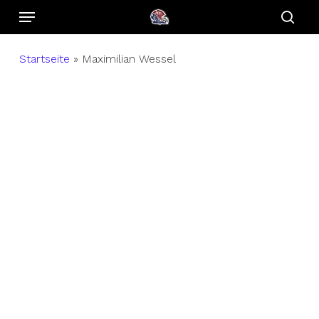
Menu
Skip
to
sear
main
Startseite
»
Maximilian Wessel
content