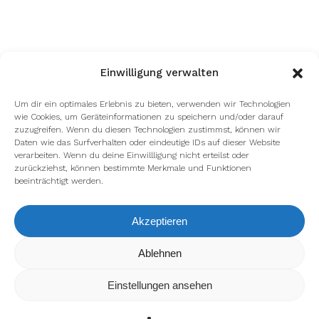
Einwilligung verwalten
Um dir ein optimales Erlebnis zu bieten, verwenden wir Technologien
wie Cookies, um Geräteinformationen zu speichern und/oder darauf
zuzugreifen. Wenn du diesen Technologien zustimmst, können wir
Daten wie das Surfverhalten oder eindeutige IDs auf dieser Website
verarbeiten. Wenn du deine Einwillligung nicht erteilst oder
zurückziehst, können bestimmte Merkmale und Funktionen
beeinträchtigt werden.
Akzeptieren
Wir verwenden Cookies, um dir die bestmögliche Erfahrung auf
Ablehnen
unserer Website zu bieten.
In den
Einstellungen
kannst du erfahren, welche Cookies wir
Einstellungen ansehen
verwenden oder sie ausschalten.
Zustimmen
Ablehnen
Einstellungen