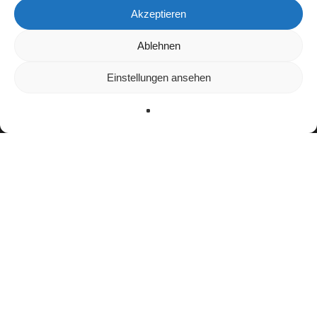
Akzeptieren
Wir verwenden Cookies, um dir die bestmögliche Erfahrung auf
Ablehnen
unserer Website zu bieten.
In den
Einstellungen
kannst du erfahren, welche Cookies wir
Einstellungen ansehen
verwenden oder sie ausschalten.
Zustimmen
Ablehnen
Einstellungen
Bisherige Stationen
2011–2014: Clay-Chalkville High School Cougars
2015–2019: East Tennessee State University
Buccaneers
2021–2022: Omaha Beef
seit 2023:
Panthers Wrocław