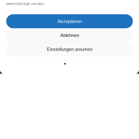
beeinträchtigt werden.
Akzeptieren
Wir verwenden Cookies, um dir die bestmögliche Erfahrung auf
Ablehnen
unserer Website zu bieten.
In den
Einstellungen
kannst du erfahren, welche Cookies wir
Einstellungen ansehen
verwenden oder sie ausschalten.
Zustimmen
Ablehnen
Einstellungen
Teamerfolge
Aufstieg in die LFA1 (2018)
Polnischer Meister (2020)
Auszeichnungen