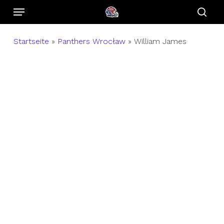
Menu
Skip
to
sear
main
Startseite
»
Panthers Wrocław
»
William James
content