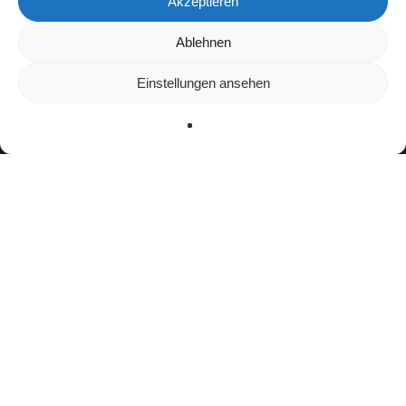
Akzeptieren
Wir verwenden Cookies, um dir die bestmögliche Erfahrung auf
Ablehnen
unserer Website zu bieten.
In den
Einstellungen
kannst du erfahren, welche Cookies wir
Einstellungen ansehen
verwenden oder sie ausschalten.
Zustimmen
Ablehnen
Einstellungen
Bisherige Stationen
2006–2011: Arlanda Jets
2012–2015: North Dakota Fighting Hawks
2016–2018:
Dresden Monarchs
2020: Helsinki Wolverines
2020: Uppsala 86ers
2021: Montreal Alouettes *