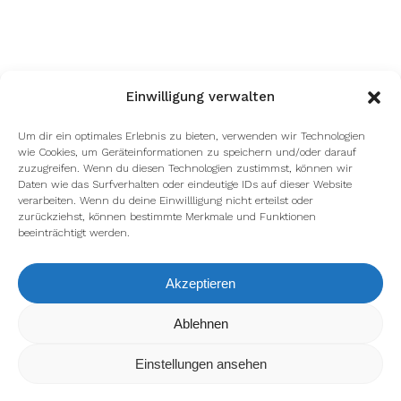
Einwilligung verwalten
Um dir ein optimales Erlebnis zu bieten, verwenden wir Technologien
wie Cookies, um Geräteinformationen zu speichern und/oder darauf
zuzugreifen. Wenn du diesen Technologien zustimmst, können wir
Daten wie das Surfverhalten oder eindeutige IDs auf dieser Website
verarbeiten. Wenn du deine Einwillligung nicht erteilst oder
zurückziehst, können bestimmte Merkmale und Funktionen
beeinträchtigt werden.
Akzeptieren
Wir verwenden Cookies, um dir die bestmögliche Erfahrung auf
Ablehnen
unserer Website zu bieten.
In den
Einstellungen
kannst du erfahren, welche Cookies wir
Einstellungen ansehen
verwenden oder sie ausschalten.