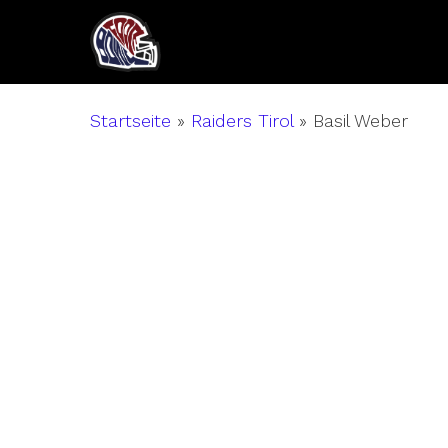
Skip
to
main
content
Startseite
»
Raiders Tirol
»
Basil Weber