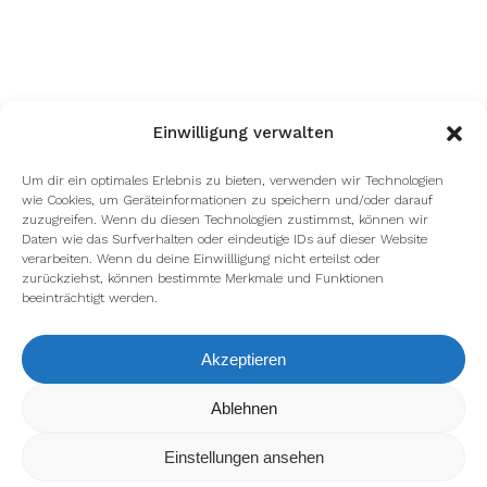
Einwilligung verwalten
Um dir ein optimales Erlebnis zu bieten, verwenden wir Technologien
wie Cookies, um Geräteinformationen zu speichern und/oder darauf
zuzugreifen. Wenn du diesen Technologien zustimmst, können wir
Daten wie das Surfverhalten oder eindeutige IDs auf dieser Website
verarbeiten. Wenn du deine Einwillligung nicht erteilst oder
zurückziehst, können bestimmte Merkmale und Funktionen
beeinträchtigt werden.
Akzeptieren
Wir verwenden Cookies, um dir die bestmögliche Erfahrung auf
Ablehnen
unserer Website zu bieten.
In den
Einstellungen
kannst du erfahren, welche Cookies wir
Einstellungen ansehen
verwenden oder sie ausschalten.