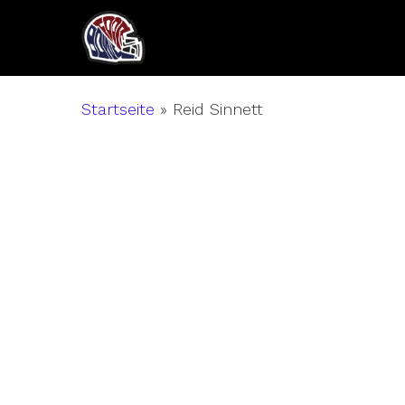
Skip
to
main
content
Startseite
»
Reid Sinnett