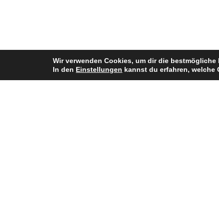
Wir verwenden Cookies, um dir die bestmögliche 
In den
Einstellungen
kannst du erfahren, welche 
Bisherige Stationen
2007–2016: Düsseldorf Panther Juge
2016–2018: Düsseldorf Panther
2019–2020: Assindia Cardinals