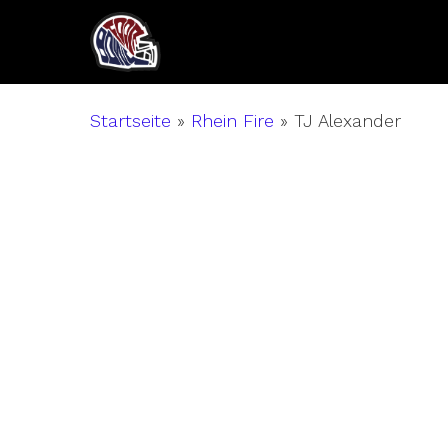
Skip
to
main
content
Startseite
»
Rhein Fire
»
TJ Alexander