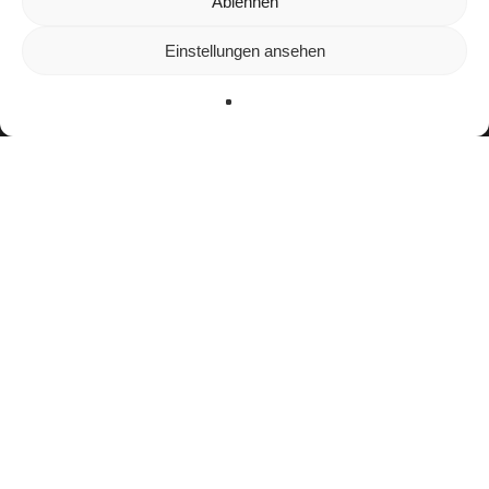
Wir verwenden Cookies, um dir die bestmögliche Erfahrung auf
Ablehnen
unserer Website zu bieten.
In den
Einstellungen
kannst du erfahren, welche Cookies wir
Einstellungen ansehen
verwenden oder sie ausschalten.
Zustimmen
Ablehnen
Einstellungen