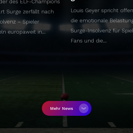
der des ELF-Champions
Louis Geyer spricht offe
rt Surge zerfällt nach
die emotionale Belastun
olvenz – Spieler
Surge-Insolvenz für Spiel
ln europaweit in…
Fans und die…
Mehr News