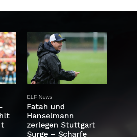
ELF News
-
Fatah und
hlt
Hanselmann
ht
zerlegen Stuttgart
Surge – Scharfe