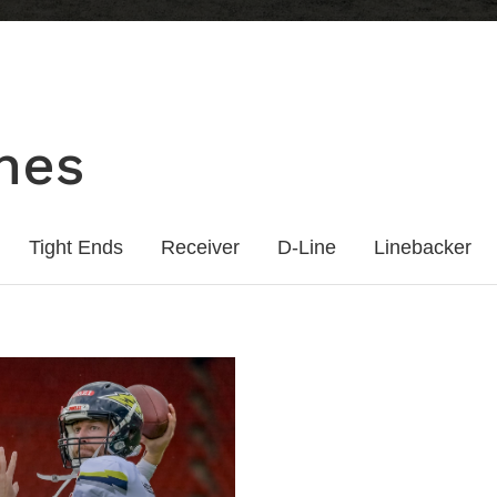
hes
Tight Ends
Receiver
D-Line
Linebacker