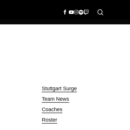
search
FACEBOOK
YOUTUBE
INSTAGRAM
SPOTIFY
TWITCH
Stuttgart Surge
Team News
Coaches
Roster