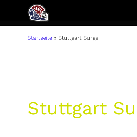
Skip
to
main
content
Startseite
»
Stuttgart Surge
Stuttgart Su