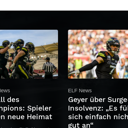
News
ELF News
ll des
Geyer über Surge
pions: Spieler
Insolvenz: „Es fü
en neue Heimat
sich einfach nic
gut an“