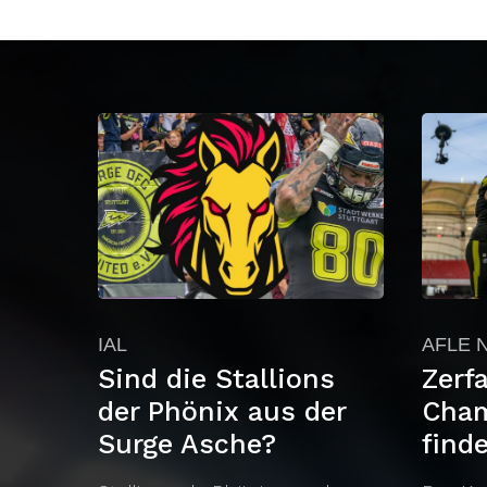
IAL
AFLE 
Sind die Stallions
Zerfa
der Phönix aus der
Cham
Surge Asche?
find