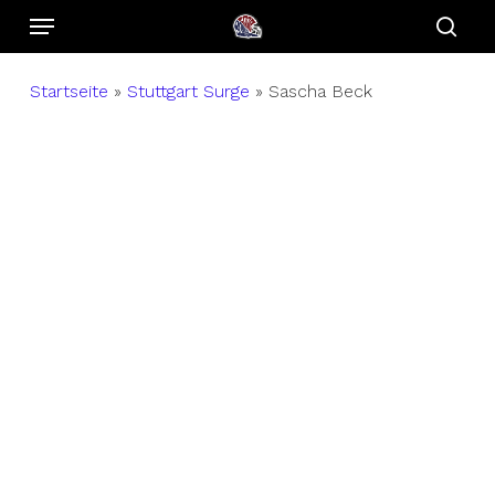
Menu
Skip
to
sear
main
Startseite
»
Stuttgart Surge
»
Sascha Beck
content