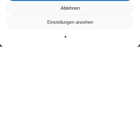
Wir verwenden Cookies, um dir die bestmögliche Erfahrung auf
Ablehnen
unserer Website zu bieten.
In den
Einstellungen
kannst du erfahren, welche Cookies wir
Einstellungen ansehen
verwenden oder sie ausschalten.
Zustimmen
Ablehnen
Einstellungen
Bisherige Stationen
2011–2013: Saarland Hurricanes Juniors
2014–2022: Saarland Hurricanes
seit 2023:
Stuttgart Surge
Teamerfolge
Junior Bowl Champion (2013)