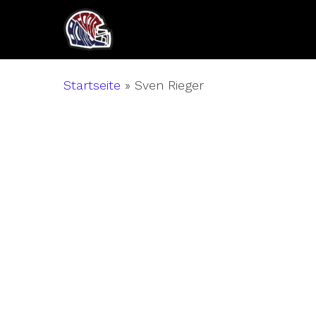
Skip
to
main
content
Startseite
»
Sven Rieger