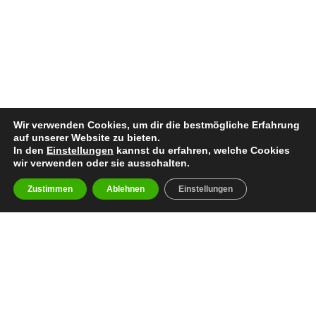
Wir verwenden Cookies, um dir die bestmögliche Erfahrung
auf unserer Website zu bieten.
In den
Einstellungen
kannst du erfahren, welche Cookies
wir verwenden oder sie ausschalten.
Zustimmen
Ablehnen
Einstellungen