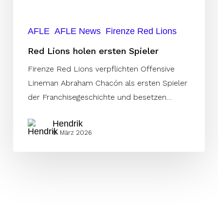
AFLE
AFLE News
Firenze Red Lions
Red Lions holen ersten Spieler
Firenze Red Lions verpflichten Offensive
Lineman Abraham Chacón als ersten Spieler
der Franchisegeschichte und besetzen…
Hendrik
9. März 2026