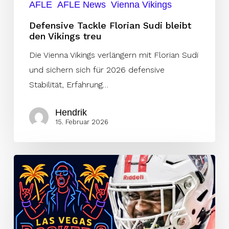
AFLE
AFLE News
Vienna Vikings
Defensive Tackle Florian Sudi bleibt
den Vikings treu
Die Vienna Vikings verlängern mit Florian Sudi
und sichern sich für 2026 defensive
Stabilität, Erfahrung…
Hendrik
15. Februar 2026
Gegner
der
Stuttgart
Stallions
setzen