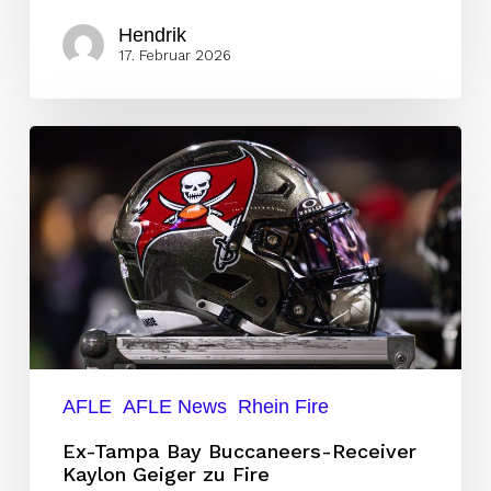
Hendrik
17. Februar 2026
Ex-
Tampa
Bay
Buccaneers-
Receiver
Kaylon
Geiger
zu
Fire
AFLE
AFLE News
Rhein Fire
Ex-Tampa Bay Buccaneers-Receiver
Kaylon Geiger zu Fire