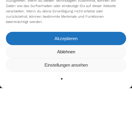
zuzugreifen. Wenn du diesen Technologien zustimmst, können wir
Daten wie das Surfverhalten oder eindeutige IDs auf dieser Website
verarbeiten. Wenn du deine Einwillligung nicht erteilst oder
zurückziehst, können bestimmte Merkmale und Funktionen
beeinträchtigt werden.
Akzeptieren
Wir verwenden Cookies, um dir die bestmögliche Erfahrung auf
Ablehnen
unserer Website zu bieten.
In den
Einstellungen
kannst du erfahren, welche Cookies wir
Einstellungen ansehen
verwenden oder sie ausschalten.
Zustimmen
Ablehnen
Einstellungen