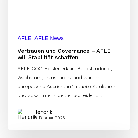
AFLE
will
Stabilität
schaffen
AFLE
AFLE News
Vertrauen und Governance – AFLE
will Stabilität schaffen
AFLE-COO Heisler erklärt Bürostandorte,
Wachstum, Transparenz und warum
europäische Ausrichtung, stabile Strukturen
und Zusammenarbeit entscheidend…
Hendrik
13. Februar 2026