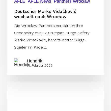
AFLE
AFLE News
Panthers Wrocław
Deutscher Marko Vidačković
wechselt nach Wrocław
Die Wroclaw Panthers verstärken ihre
Secondary mit Ex-Stuttgart-Surge-Safety
Marko Vidackovic, bereits dritter Surge-
Spieler im Kader…
Hendrik
14. Februar 2026
Vertrauen
und
Governance
–