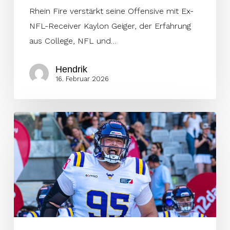
Rhein Fire verstärkt seine Offensive mit Ex-
NFL-Receiver Kaylon Geiger, der Erfahrung
aus College, NFL und…
Hendrik
16. Februar 2026
Defensive
Tackle
Florian
Sudi
bleibt
den
Vikings
treu