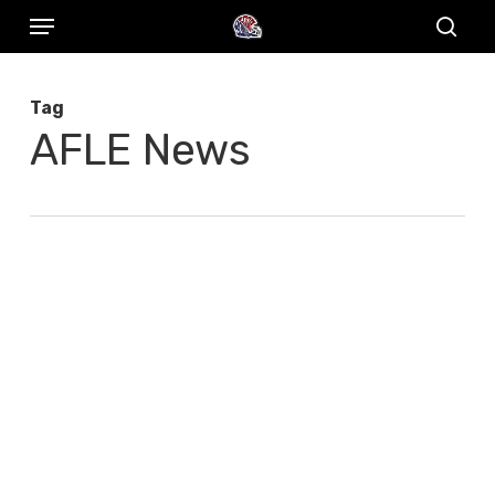
Menu
Skip
to
sear
main
Tag
content
AFLE News