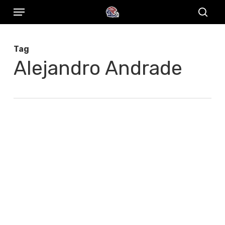
Menu
Skip
to
sear
main
Tag
content
Alejandro Andrade