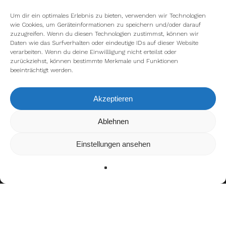
Um dir ein optimales Erlebnis zu bieten, verwenden wir Technologien
wie Cookies, um Geräteinformationen zu speichern und/oder darauf
zuzugreifen. Wenn du diesen Technologien zustimmst, können wir
Daten wie das Surfverhalten oder eindeutige IDs auf dieser Website
verarbeiten. Wenn du deine Einwillligung nicht erteilst oder
zurückziehst, können bestimmte Merkmale und Funktionen
beeinträchtigt werden.
Akzeptieren
Wir verwenden Cookies, um dir die bestmögliche Erfahrung auf
Ablehnen
unserer Website zu bieten.
In den
Einstellungen
kannst du erfahren, welche Cookies wir
Einstellungen ansehen
verwenden oder sie ausschalten.
Zustimmen
Ablehnen
Einstellungen