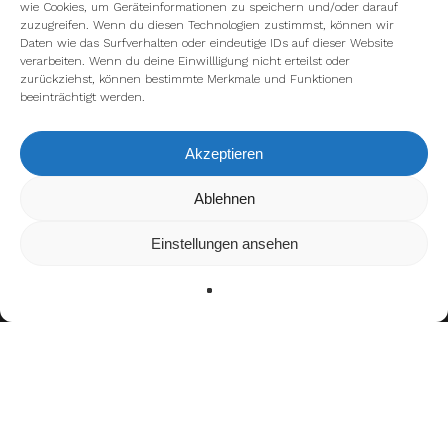
wie Cookies, um Geräteinformationen zu speichern und/oder darauf
zuzugreifen. Wenn du diesen Technologien zustimmst, können wir
Daten wie das Surfverhalten oder eindeutige IDs auf dieser Website
verarbeiten. Wenn du deine Einwillligung nicht erteilst oder
zurückziehst, können bestimmte Merkmale und Funktionen
beeinträchtigt werden.
Akzeptieren
Wir verwenden Cookies, um dir die bestmögliche Erfahrung auf
Ablehnen
unserer Website zu bieten.
In den
Einstellungen
kannst du erfahren, welche Cookies wir
Einstellungen ansehen
verwenden oder sie ausschalten.
Zustimmen
Ablehnen
Einstellungen