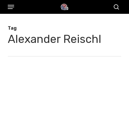
Menu
Skip
to
sear
main
Tag
content
Alexander Reischl