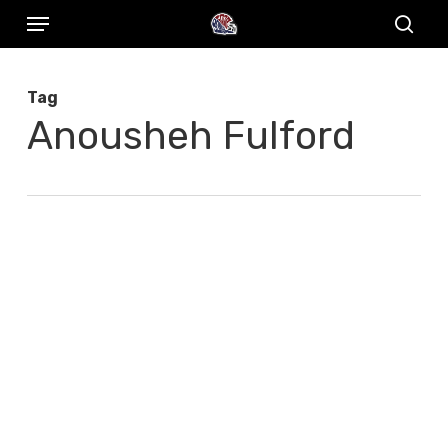
Menu
Skip
to
sear
main
Tag
content
Anousheh Fulford