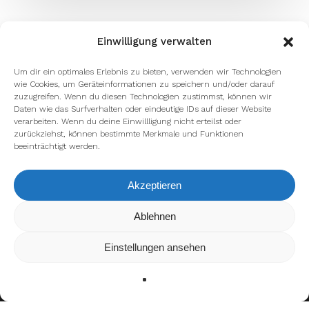
Einwilligung verwalten
Um dir ein optimales Erlebnis zu bieten, verwenden wir Technologien
wie Cookies, um Geräteinformationen zu speichern und/oder darauf
zuzugreifen. Wenn du diesen Technologien zustimmst, können wir
Daten wie das Surfverhalten oder eindeutige IDs auf dieser Website
verarbeiten. Wenn du deine Einwillligung nicht erteilst oder
zurückziehst, können bestimmte Merkmale und Funktionen
beeinträchtigt werden.
Akzeptieren
Wir verwenden Cookies, um dir die bestmögliche Erfahrung auf
Ablehnen
unserer Website zu bieten.
In den
Einstellungen
kannst du erfahren, welche Cookies wir
Einstellungen ansehen
verwenden oder sie ausschalten.
Zustimmen
Ablehnen
Einstellungen