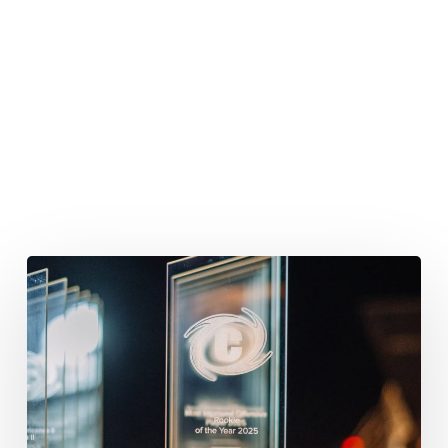
Kiel
Baltic
Hurricanes
vergeben
die
„Honors
2025“