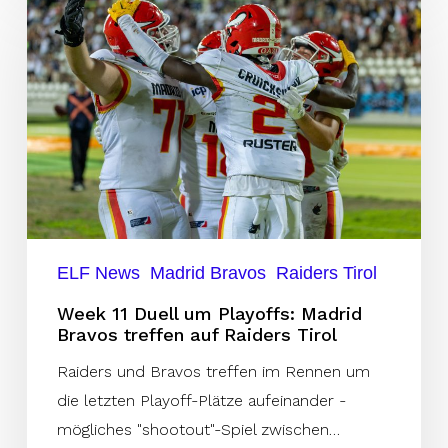
11
Duell
um
Playoffs:
Madrid
Bravos
treffen
auf
Raiders
ELF News
Madrid Bravos
Raiders Tirol
Tirol
Week 11 Duell um Playoffs: Madrid
Bravos treffen auf Raiders Tirol
Raiders und Bravos treffen im Rennen um
die letzten Playoff-Plätze aufeinander -
mögliches "shootout"-Spiel zwischen…