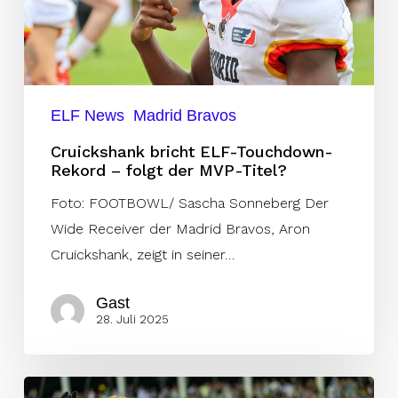
folgt
der
MVP-
Titel?
ELF News
Madrid Bravos
Cruickshank bricht ELF-Touchdown-
Rekord – folgt der MVP-Titel?
Foto: FOOTBOWL/ Sascha Sonneberg Der
Wide Receiver der Madrid Bravos, Aron
Cruickshank, zeigt in seiner…
Gast
28. Juli 2025
Week