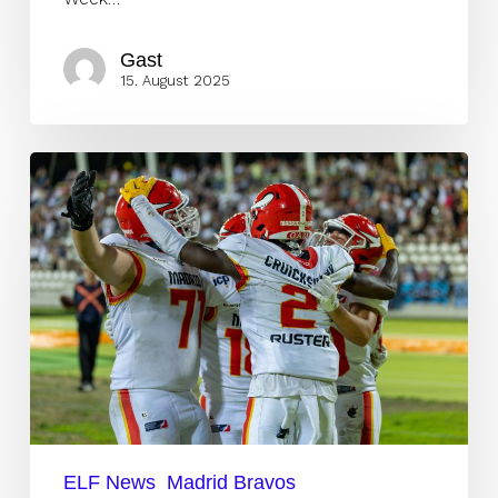
Gast
15. August 2025
Madrid
Bravos
schielen
letzten
zwei
Spielen
auf
den
Playoff-
Einzug
ELF News
Madrid Bravos