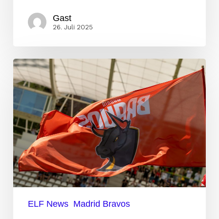
Gast
26. Juli 2025
Madrid
Bravos
mischen
mit
Rookie-
Duo
aus
Amerika
die
ELF
ELF News
Madrid Bravos
auf