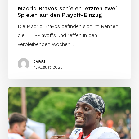
Madrid Bravos schielen letzten zwei
Spielen auf den Playoff-Einzug
Die Madrid Bravos befinden sich im Rennen
die ELF-Playoffs und reffen in den
verbleibenden Wochen…
Gast
4. August 2025
Cruickshank
bricht
ELF-
Touchdown-
Rekord
–