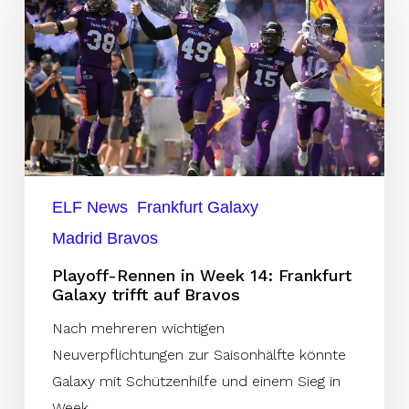
in
Week
14:
Frankfurt
Galaxy
trifft
auf
Bravos
ELF News
Frankfurt Galaxy
Madrid Bravos
Playoff-Rennen in Week 14: Frankfurt
Galaxy trifft auf Bravos
Nach mehreren wichtigen
Neuverpflichtungen zur Saisonhälfte könnte
Galaxy mit Schützenhilfe und einem Sieg in
Week…