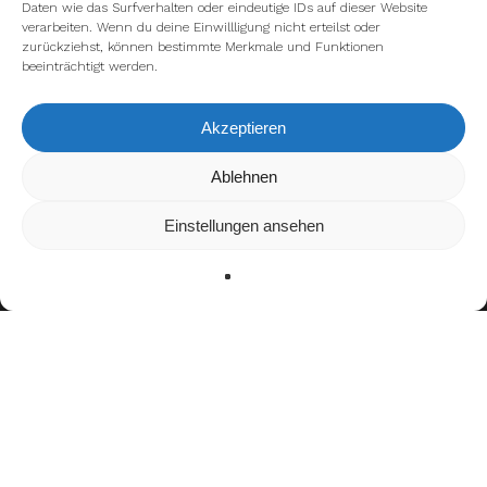
Daten wie das Surfverhalten oder eindeutige IDs auf dieser Website
verarbeiten. Wenn du deine Einwillligung nicht erteilst oder
zurückziehst, können bestimmte Merkmale und Funktionen
beeinträchtigt werden.
Akzeptieren
Wir verwenden Cookies, um dir die bestmögliche Erfahrung auf
Ablehnen
unserer Website zu bieten.
In den
Einstellungen
kannst du erfahren, welche Cookies wir
Einstellungen ansehen
verwenden oder sie ausschalten.
Zustimmen
Ablehnen
Einstellungen