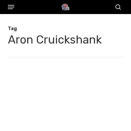
Menu
Skip
to
sear
main
Tag
content
Aron Cruickshank