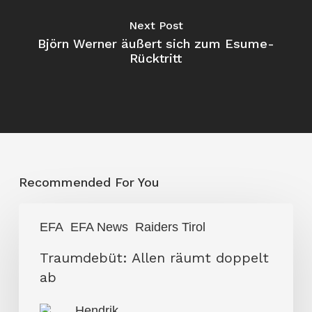
Next Post
Björn Werner äußert sich zum Esume-
Rücktritt
Recommended For You
Traumdebüt:
EFA
EFA News
Raiders Tirol
Allen
räumt
Traumdebüt: Allen räumt doppelt
doppelt
ab
ab
Hendrik