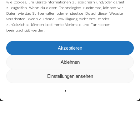
wie Cookies, um Geräteinformationen zu speichern und/oder darauf
zuzugreifen. Wenn du diesen Technologien zustimmst, können wir
Daten wie das Surfverhalten oder eindeutige IDs auf dieser Website
verarbeiten. Wenn du deine Einwillligung nicht erteilst oder
zurückziehst, können bestimmte Merkmale und Funktionen
beeinträchtigt werden.
Akzeptieren
Wir verwenden Cookies, um dir die bestmögliche Erfahrung auf
Ablehnen
unserer Website zu bieten.
In den
Einstellungen
kannst du erfahren, welche Cookies wir
Einstellungen ansehen
verwenden oder sie ausschalten.
Zustimmen
Ablehnen
Einstellungen