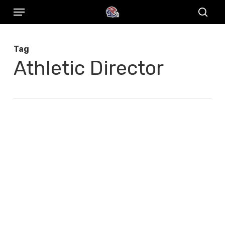
Menu
Skip
to
sear
main
Tag
content
Athletic Director