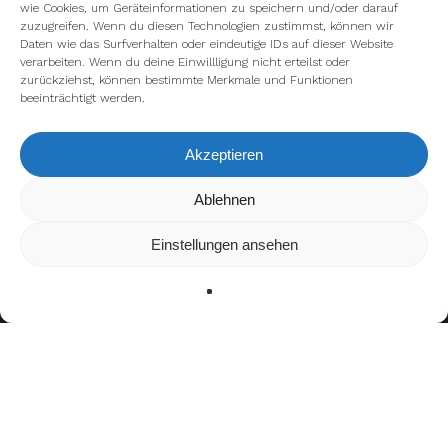
wie Cookies, um Geräteinformationen zu speichern und/oder darauf
zuzugreifen. Wenn du diesen Technologien zustimmst, können wir
Daten wie das Surfverhalten oder eindeutige IDs auf dieser Website
verarbeiten. Wenn du deine Einwillligung nicht erteilst oder
zurückziehst, können bestimmte Merkmale und Funktionen
beeinträchtigt werden.
Akzeptieren
Wir verwenden Cookies, um dir die bestmögliche Erfahrung auf
Ablehnen
unserer Website zu bieten.
In den
Einstellungen
kannst du erfahren, welche Cookies wir
Einstellungen ansehen
verwenden oder sie ausschalten.
Zustimmen
Ablehnen
Einstellungen